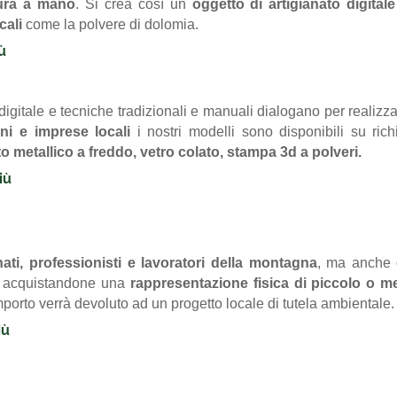
tura a mano
. Si crea così un
oggetto di artigianato digital
cali
come la polvere di dolomia.
ù
digitale e tecniche tradizionali e manuali dialogano per realizza
ani e imprese locali
i nostri modelli sono disponibili su rich
o metallico a freddo, vetro colato, stampa 3d a polveri.
iù
ti, professionisti e lavoratori della montagna
, ma anche
 acquistandone una
rappresentazione fisica di piccolo o
porto verrà devoluto ad un progetto locale di tutela ambientale.
iù